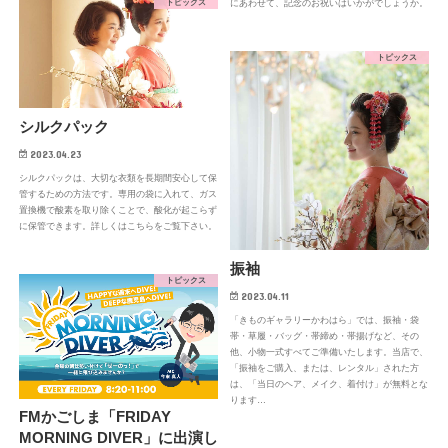
トピックス
にあわせて、記念のお祝いはいかがでしょうか。
トピックス
シルクパック
2023.04.23
シルクパックは、大切な衣類を長期間安心して保
管するための方法です。専用の袋に入れて、ガス
置換機で酸素を取り除くことで、酸化が起こらず
に保管できます。詳しくはこちらをご覧下さい。
振袖
トピックス
2023.04.11
「きものギャラリーかわはら」では、振袖・袋
帯・草履・バッグ・帯締め・帯揚げなど、その
他、小物一式すべてご準備いたします。当店で、
「振袖をご購入、または、レンタル」された方
は、「当日のヘア、メイク、着付け」が無料とな
ります…
FMかごしま「FRIDAY
MORNING DIVER」に出演し