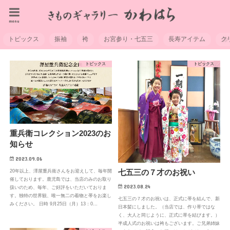
menu
トピックス
振袖
袴
お宮参り・七五三
長寿アイテム
ク
トピックス
トピックス
重兵衛コレクション2023のお
知らせ
2023.09.06
七五三の７才のお祝い
20年以上、澤屋重兵衛さんをお迎えして、毎年開
催しております。鹿児島では、当店のみのお取り
2023.08.24
扱いのため、毎年、ご好評をいただいておりま
す。独特の世界観、唯一無二の着物と帯をお楽し
七五三の７才のお祝いは、正式に帯を結んで、新
みください。 日時 9月25日（月）13：0…
日本髪にしました。（当店では、作り帯ではな
く、大人と同じように、正式に帯を結びます。）
半成人式のお祝いは袴もございます。ご兄弟姉妹