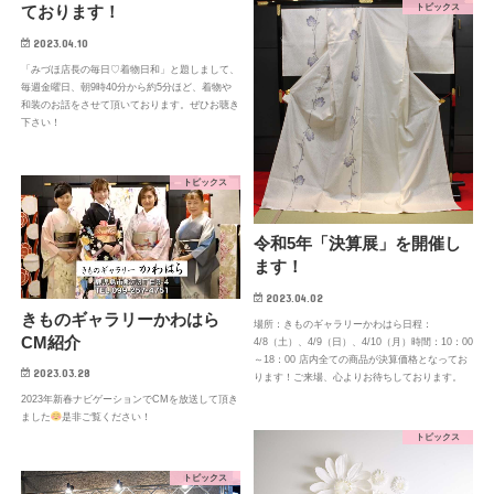
トピックス
ております！
2023.04.10
「みづほ店長の毎日♡着物日和」と題しまして、
毎週金曜日、朝9時40分から約5分ほど、着物や
和装のお話をさせて頂いております。ぜひお聴き
下さい！
トピックス
令和5年「決算展」を開催し
ます！
2023.04.02
きものギャラリーかわはら
場所：きものギャラリーかわはら日程：
CM紹介
4/8（土）、4/9（日）、4/10（月）時間：10：00
～18：00 店内全ての商品が決算価格となってお
2023.03.28
ります！ご来場、心よりお待ちしております。
2023年新春ナビゲーションでCMを放送して頂き
ました
是非ご覧ください！
トピックス
トピックス