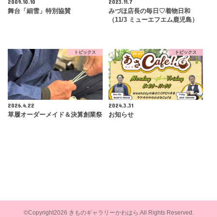
2009.10.10
2023.11.7
舞台「細雪」特別協賛
みづほ店長の毎日♡着物日和
（11/3 ミューエフエム鹿児島）
トピックス
トピックス
2026.4.22
2024.3.31
草履オーダーメイド＆決算創業祭
お知らせ
©Copyright2026
きものギャラリーかわはら
.All Rights Reserved.