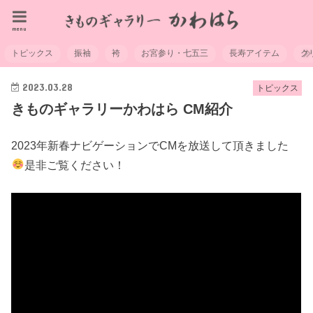
menu
トピックス
振袖
袴
お宮参り・七五三
長寿アイテム
ク
2023.03.28
トピックス
きものギャラリーかわはら CM紹介
2023年新春ナビゲーションでCMを放送して頂きました
是非ご覧ください！